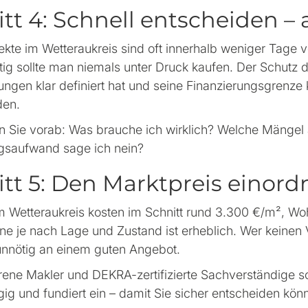
itt 4: Schnell entscheiden – 
kte im Wetteraukreis sind oft innerhalb weniger Tage ve
tig sollte man niemals unter Druck kaufen. Der Schutz d
ngen klar definiert hat und seine Finanzierungsgrenze 
den.
en Sie vorab: Was brauche ich wirklich? Welche Mängel
gsaufwand sage ich nein?
itt 5: Den Marktpreis einor
m Wetteraukreis kosten im Schnitt rund 3.300 €/m², W
e je nach Lage und Zustand ist erheblich. Wer keinen Ve
 unnötig an einem guten Angebot.
hrene Makler und DEKRA-zertifizierte Sachverständige s
ig und fundiert ein – damit Sie sicher entscheiden kön