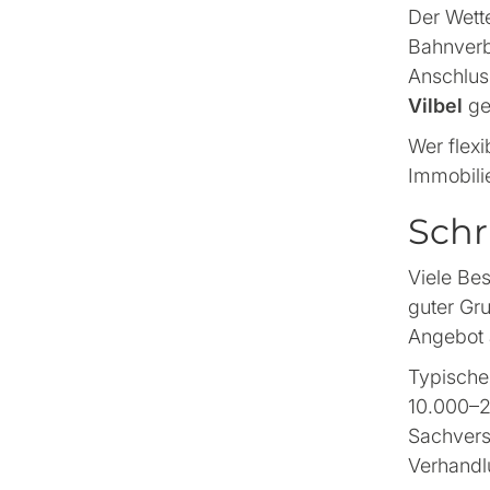
Der Wett
Bahnverb
Anschlus
Vilbel
ge
Wer flexi
Immobili
Schr
Viele Be
guter Gru
Angebot
Typische
10.000–2
Sachvers
Verhandl