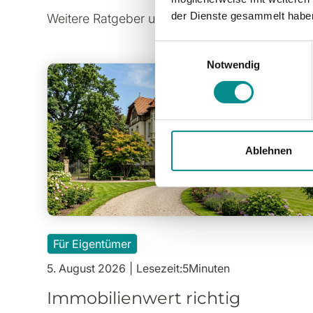
der Dienste gesammelt habe
Weitere Ratgeber und Tipps rund um Immobilie
Einwilligungsauswahl
Notwendig
Ablehnen
Für Eigentümer
5. August 2026
|
Lesezeit:
5
Minuten
Immobilienwert richtig