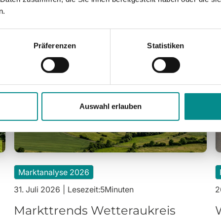
n.
n im Wetteraukreis.
Präferenzen
Statistiken
Auswahl erlauben
Marktanalyse 2026
31. Juli 2026
|
Lesezeit:
5
Minuten
2
Markttrends Wetteraukreis