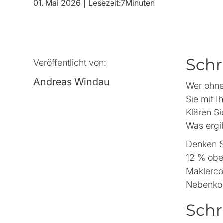
01. Mai 2026
|
Lesezeit:
7
Minuten
Schr
Veröffentlicht von:
Andreas Windau
Wer ohne 
Sie mit 
Klären S
Was ergi
Denken S
12 % obe
Maklerco
Nebenkos
Schr