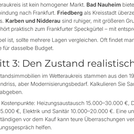
eraukreis ist kein homogener Markt.
Bad Nauheim
biete
indung nach Frankfurt.
Friedberg
als Kreisstadt überz
s.
Karben und Nidderau
sind ruhiger, mit größeren G
hört praktisch zum Frankfurter Speckgürtel – mit ents
bel ist, sollte mehrere Lagen vergleichen. Oft findet ma
e für dasselbe Budget.
itt 3: Den Zustand realistis
standsimmobilien im Wetteraukreis stammen aus den 19
ndriss, aber Modernisierungsbedarf. Kalkulieren Sie San
 abgeben.
 Kostenpunkte: Heizungsaustausch 15.000–30.000 €, 
5.000 €, Elektrik und Sanitär 10.000–20.000 €. Eine 
tändigen vor dem Kauf kann teure Überraschungen ver
ungsgespräch helfen.