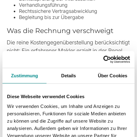
Verhandlungsführung
Rechtssichere Vertragsabwicklung
Begleitung bis zur Übergabe
Was die Rechnung verschweigt
Die reine Kostengegenüberstellung berücksichtigt
nicht: Ein erfahrener Makler erzielt in der Regel
einen höheren Verkaufspreis. Unsere Erfahrung
im Wetteraukreis zeigt, dass professionell
vermarktete Immobilien durchschnittlich 3 bis 8
Zustimmung
Details
Über Cookies
Prozent mehr erlösen als vergleichbare
Privatverkäufe. Bei 450.000 Euro entspricht das
Diese Webseite verwendet Cookies
13.500 bis 36.000 Euro – mehr als die
Wir verwenden Cookies, um Inhalte und Anzeigen zu
Maklerprovision.
personalisieren, Funktionen für soziale Medien anbieten
zu können und die Zugriffe auf unsere Website zu
Wann der Privatverkauf
analysieren. Außerdem geben wir Informationen zu Ihrer
dennoch Sinn machen
Verwendung unserer Website an unsere Partner für