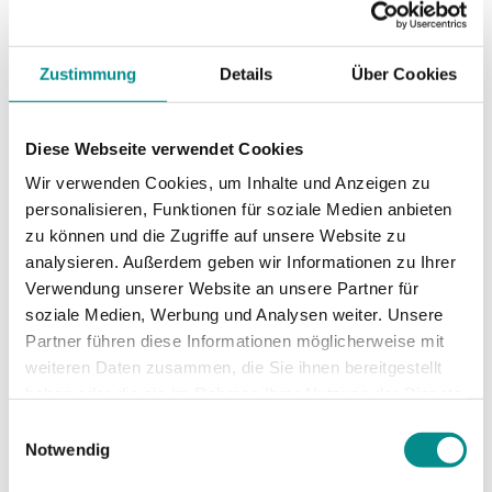
Jahreszeit.
Praktische Empfehlungen
Zustimmung
Details
Über Cookies
für Ihren Verkauf
Diese Webseite verwendet Cookies
Frühzeitig planen
Wir verwenden Cookies, um Inhalte und Anzeigen zu
Beginnen Sie mit der Vorbereitung des Verkaufs
personalisieren, Funktionen für soziale Medien anbieten
zu können und die Zugriffe auf unsere Website zu
rechtzeitig. Sammeln Sie alle relevanten
analysieren. Außerdem geben wir Informationen zu Ihrer
Unterlagen, lassen Sie eine professionelle
Verwendung unserer Website an unsere Partner für
Wertermittlung durchführen und planen Sie
soziale Medien, Werbung und Analysen weiter. Unsere
ausreichend Zeit für die Vermarktung ein. Ein gut
Partner führen diese Informationen möglicherweise mit
vorbereiteter Verkauf erzielt in der Regel bessere
weiteren Daten zusammen, die Sie ihnen bereitgestellt
Ergebnisse als ein überstürzter.
haben oder die sie im Rahmen Ihrer Nutzung der Dienste
gesammelt haben.
Einwilligungsauswahl
Den regionalen Markt kennen
Notwendig
Jeder Immobilienmarkt hat seine Besonderheiten.