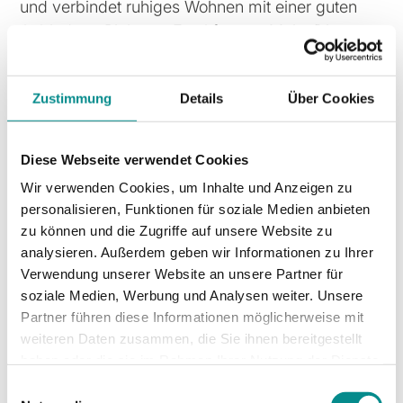
und verbindet ruhiges Wohnen mit einer guten
Anbindung Richtung Frankfurt am Main. Die
Immobilie befindet sich im Ortsteil Büdesheim,
einem gewachsenen und überwiegend
Zustimmung
Details
Über Cookies
familienfreundlichen Wohnumfeld innerhalb der
Gemeinde. Die Lage der Bernaer Chaussee ist
geprägt von Ein- und Zweifamilienhäusern sowie
Diese Webseite verwendet Cookies
einer angenehmen Wohnatmosphäre mit kurzen
Wir verwenden Cookies, um Inhalte und Anzeigen zu
Wegen im Alltag. Gleichzeitig profitieren
personalisieren, Funktionen für soziale Medien anbieten
Bewohner von der Nähe zur Mainmetropole
zu können und die Zugriffe auf unsere Website zu
sowie zu Naherholungsgebieten in der Wetterau,
analysieren. Außerdem geben wir Informationen zu Ihrer
Taunus und Spessart.
Verwendung unserer Website an unsere Partner für
soziale Medien, Werbung und Analysen weiter. Unsere
Entfernungen:
Partner führen diese Informationen möglicherweise mit
weiteren Daten zusammen, die Sie ihnen bereitgestellt
Bildung: Kindergärten ca. 100 m–1,5 km,
haben oder die sie im Rahmen Ihrer Nutzung der Dienste
Grundschule ca. 1,0 km, weiterführende Schulen
gesammelt haben.
in Schöneck und Nidderau ca. 2–5 km
Einwilligungsauswahl