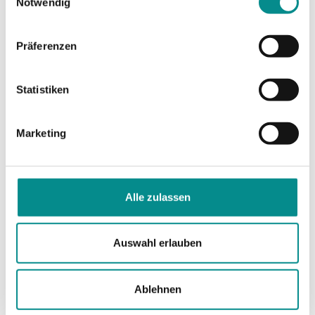
Notwendig
Gesundheit: Haus- und Zahnärzte ca. 1–3 km,
mehrere Apotheken ca. 2–4 km, nächstes
Präferenzen
Krankenhaus in Hanau ca. 10 km
Einkauf: Einkaufsmöglichkeiten des täglichen
Statistiken
Bedarfs ca. 1–3 km, größere Supermärkte und
Discounter im näheren Umfeld
Marketing
Gastronomie: Restaurants, Cafés und weitere
Gastronomieangebote ca. 1–4 km
Verkehr: Bahnhof Schöneck ca. 1,5 km, gute
Alle zulassen
Anbindung Richtung Hanau und Frankfurt,
Autobahnanschlüsse ca. 10–15 km
Auswahl erlauben
Freizeit: Spielplätze und Sportanlagen ca. 500 m–
2 km, zahlreiche Rad- und Spazierwege im
direkten Umfeld
Ablehnen